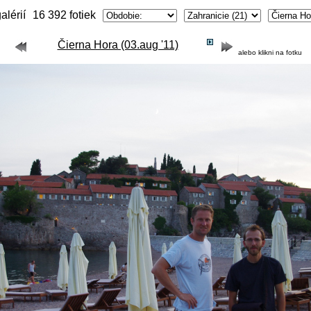
alérií
16 392 fotiek
Čierna Hora (03.aug '11)
alebo klikni na fotku