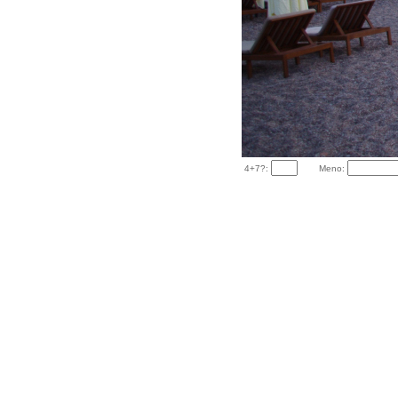
4+7?:
Meno: