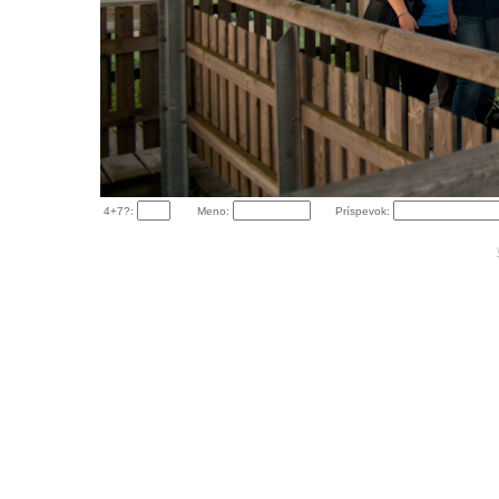
4+7?:
Meno:
Príspevok: